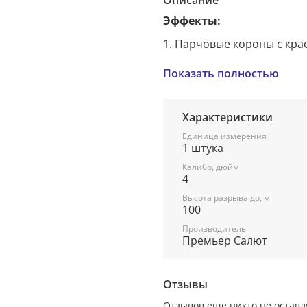
Описание
Эффекты:
1. Парчовые короны с кр
2. Красные волновые кро
Показать полностью
3. Серебряные короны с к
4. Зеленые пионы, перех
Характеристики
5. Парчовые короны.
Единица измерения
1 штука
Калибр, дюйм
4
Высота разрыва до, м
100
Производитель
Премьер Салют
Отзывы
Отзывов еще никто не оставл