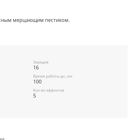
асным мерцающим пестиком.
ссеты с белым мерцающим пестиком.
расными звездами на острие.
одящие в трещащее мерцание хризантем.
Зарядов
16
Время работы до, сек
100
Кол-во эффектов
5
ял