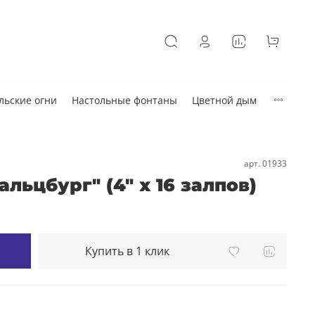
льские огни
Настольные фонтаны
Цветной дым
арт.
01933
альцбург" (4" х 16 залпов)
Купить в 1 клик