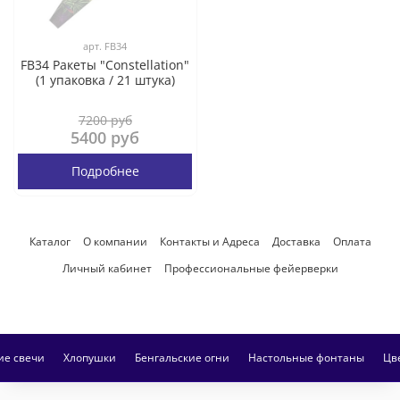
арт.
FB34
FB34 Ракеты "Constellation"
(1 упаковка / 21 штука)
7200 руб
5400 руб
Подробнее
Каталог
О компании
Контакты и Адреса
Доставка
Оплата
Личный кабинет
Профессиональные фейерверки
ие свечи
Хлопушки
Бенгальские огни
Настольные фонтаны
Цв