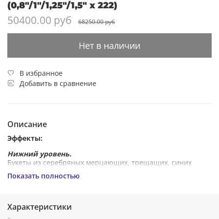
(0,8"/1"/1,25"/1,5" х 222)
50400.00 руб
68250.00 руб
Нет в наличии
В избранное
Добавить в сравнение
Описание
Эффекты:
Нижний уровень.
Букеты из серебряных мерцающих, трещащих, синих
огней.
Показать полностью
Верхний уровень.
Разноцветные кометы, свистящие элементы, золотые с
мерцающими красными, зелёными, золотыми,
Характеристики
серебряными искрами, с серебряными трещащими
мерцающими искрами, зигзагообразные