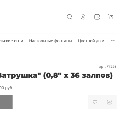
льские огни
Настольные фонтаны
Цветной дым
арт.
Р7293
атрушка" (0,8" х 36 залпов)
00 руб