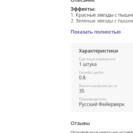
Описание
Эффекты:
1. Красные звезды с пышн
2. Зеленые звезды с пышн
3. Серебряные звезды с п
Показать полностью
(трещащий дождь).
4. Фиолетовые звезды с п
5. Оранжевые звезды с пы
6. Синие звезды с пышным
Характеристики
7. Красочная концовка: ЗА
Единица измерения
1 штука
Калибр, дюйм
0.8
Высота разрыва до, м
35
Производитель
Русский Фейерверк
Отзывы
Отзывов еще никто не оставл