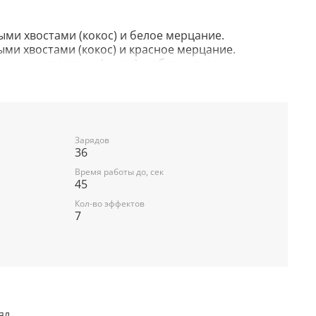
ыми хвостами (кокос) и белое мерцание.
ыми хвостами (кокос) и красное мерцание.
ышными хвостами (кокос) и облако треска
ышными хвостами (кокос) и золотое мерцание.
шными хвостами (кокос) и зеленое мерцание.
и хвостами (кокос) и красное мерцание.
ЛП всех эффектов.
Зарядов
36
Время работы до, сек
45
Кол-во эффектов
7
ял