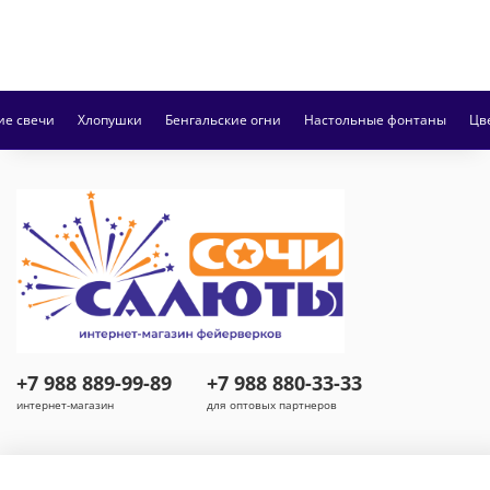
ие свечи
Хлопушки
Бенгальские огни
Настольные фонтаны
Цв
+7 988 889-99-89
+7 988 880-33-33
интернет-магазин
для оптовых партнеров