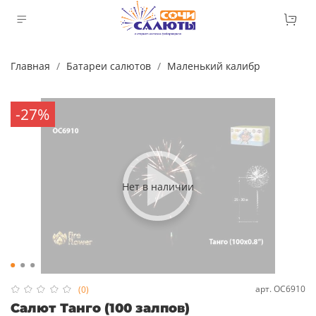
Главная
Батареи салютов
Маленький калибр
-27%
Нет в наличии
арт.
ОС6910
(0)
Салют Танго (100 залпов)