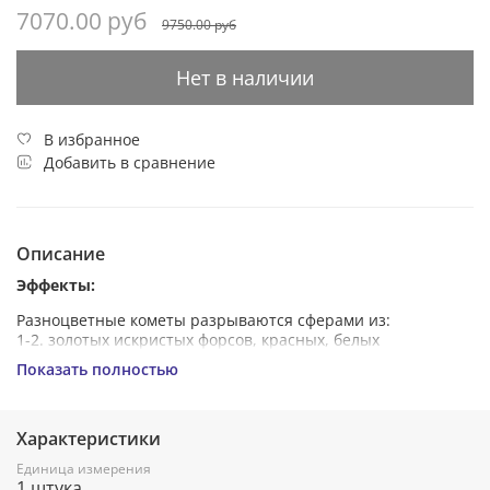
7070.00 руб
9750.00 руб
Нет в наличии
В избранное
Добавить в сравнение
Описание
Эффекты:
Разноцветные кометы разрываются сферами из:
1-2. золотых искристых форсов, красных, белых
мерцающих, трещащих огней;
Показать полностью
3. синих, зелёных и красных мерцающих огней;
4. серебряных искристых форсов и зелёных мерцающих
огней;
Характеристики
5. серебряных форсов с зелёными огнями на концах,
переходящих в красные огни;
Единица измерения
6. коротких трещащих форсов, синих и красных
1 штука