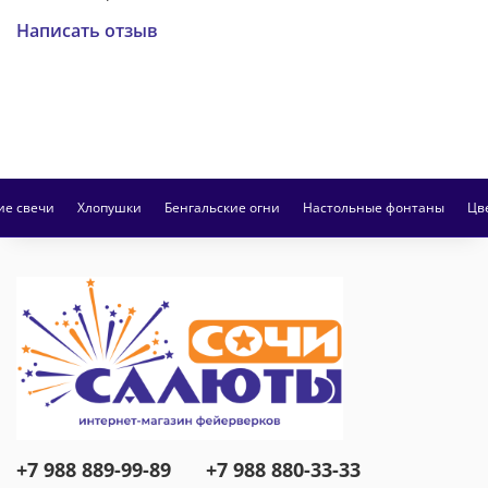
Написать отзыв
ие свечи
Хлопушки
Бенгальские огни
Настольные фонтаны
Цв
+7 988 889-99-89
+7 988 880-33-33