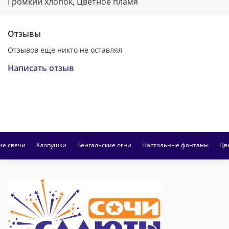
Громкий хлопок, Цветное пламя
Отзывы
Отзывов еще никто не оставлял
Написать отзыв
ие свечи
Хлопушки
Бенгальские огни
Настольные фонтаны
Цв