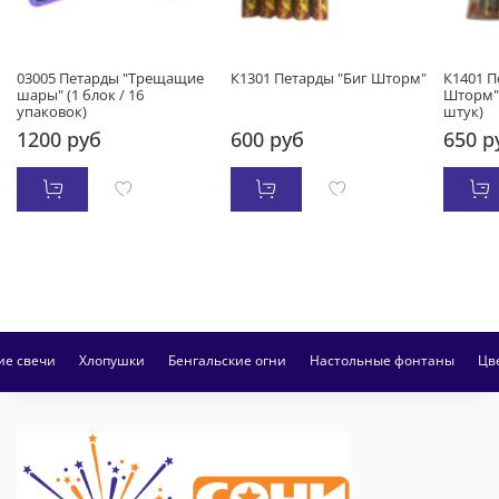
03005 Петарды "Трещащие
К1301 Петарды "Биг Шторм"
К1401 П
шары" (1 блок / 16
Шторм" 
упаковок)
штук)
1200 руб
600 руб
650 р
ие свечи
Хлопушки
Бенгальские огни
Настольные фонтаны
Цв