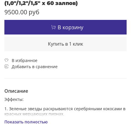
(1,0"/1,2"/1,5" х 60 залпов)
9500.00 руб
В корзину
Купить в 1 клик
В избранное
Добавить в сравнение
Описание
Эффекты:
1. Зеленые звезды раскрываются серебряными кокосами в
красных мерцающих пионах.
Показать полностью
2. Красные звезды раскрываются зелеными георгинами в
серебряных мерцающих пионах.