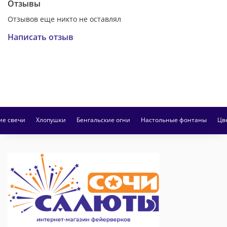
Отзывы
Отзывов еще никто не оставлял
Написать отзыв
ие свечи
Хлопушки
Бенгальские огни
Настольные фонтаны
Цв