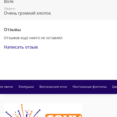
Волк
Эффект
Очень громкий хлопок
Отзывы
Отзывов еще никто не оставлял
Написать отзыв
ие свечи
Хлопушки
Бенгальские огни
Настольные фонтаны
Цв