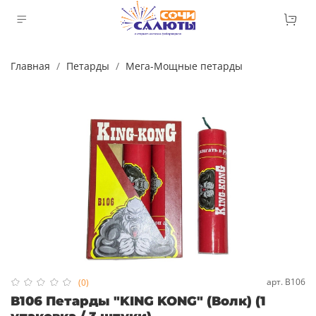
Главная
Петарды
Мега-Мощные петарды
арт.
В106
(0)
В106 Петарды "KING KONG" (Волк) (1