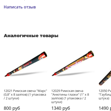
Написать отзыв
Аналогичные товары
12021 Римская свеча "Марс"
12029 Римская свеча
12050 Р
(0,8" х 8 залпов) (1 упаковка
"Анютины глазки" (1" х 8
"Гаубица
/ 2 штуки)
залпов) (1 упаковка / 2
штука)
штуки)
800 руб
1340 руб
1490 