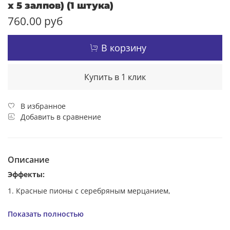
х 5 залпов) (1 штука)
760.00 руб
В корзину
Купить в 1 клик
В избранное
Добавить в сравнение
Описание
Эффекты:
1. Красные пионы с серебряным мерцанием,
2. Зелено-пурпурные пионы, переходящие в желтое
Показать полностью
мерцание.