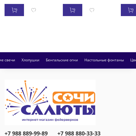
ие свечи
Хлопушки
Бенгальские огни
Настольные фонтаны
Цв
+7 988 889-99-89
+7 988 880-33-33