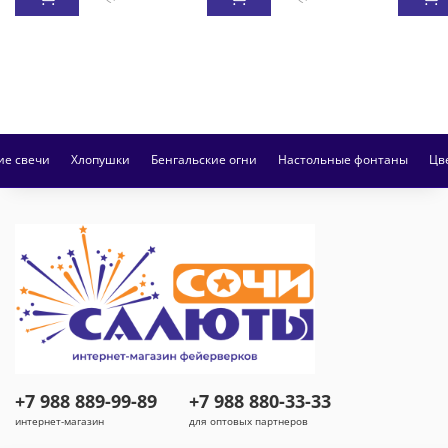
ие свечи
Хлопушки
Бенгальские огни
Настольные фонтаны
Цв
+7 988 889-99-89
+7 988 880-33-33
интернет-магазин
для оптовых партнеров