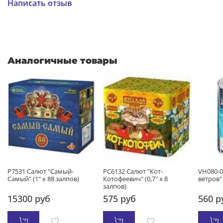
Написать отзыв
Аналогичные товары
Р7531 Салют "Самый-
РС6132 Салют "Кот-
VH080-0
Самый" (1" х 88 залпов)
Котофеевич" (0,7" х 8
ветров" 
залпов)
15300 руб
575 руб
560 р