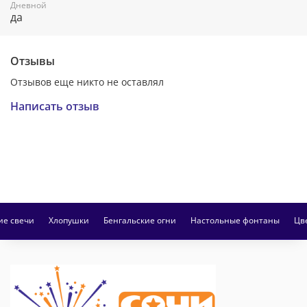
Дневной
да
Отзывы
Отзывов еще никто не оставлял
Написать отзыв
ие свечи
Хлопушки
Бенгальские огни
Настольные фонтаны
Цв