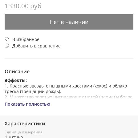
1330.00 руб
Нет в наличии
В избранное
Добавить в сравнение
Описание
Эффекты:
1. Красные звезды с пышными хвостами (кокос) и облако
треска (трещащий дождь).
2. Множество золотых ниспадающих нитей (парча) и белое
мерцание.
Показать полностью
3. Зеленые звезды с пышными хвостами (кокос) и треск.
4. Множество серебряных ниспадающих нитей (парча) и
золотое мерцание.
Характеристики
Единица измерения
1 штука