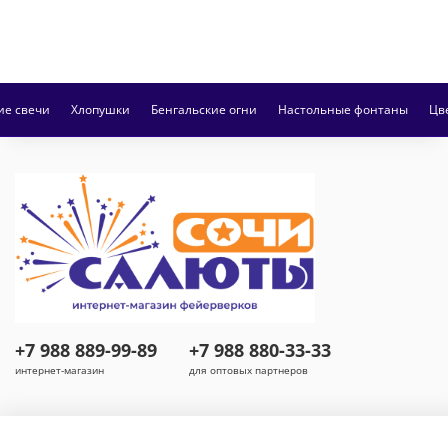
ие свечи
Хлопушки
Бенгальские огни
Настольные фонтаны
Цв
+7 988 889-99-89
+7 988 880-33-33
интернет-магазин
для оптовых партнеров