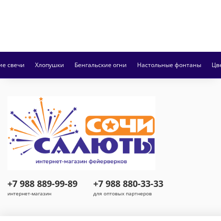
ие свечи
Хлопушки
Бенгальские огни
Настольные фонтаны
Цв
+7 988 889-99-89
+7 988 880-33-33
интернет-магазин
для оптовых партнеров