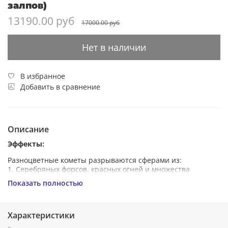
залпов)
13190.00 руб
17000.00 руб
Нет в наличии
В избранное
Добавить в сравнение
Описание
Эффекты:
Разноцветные кометы разрываются сферами из:
1. Серебряных форсов, красных огней и множества
трещащих сфер.
Показать полностью
2. Красных, зелёных и белых мерцающих огней.
3. Серебряных форсов, зелёных и трещащих огней.
4. Фиолетовых огней, переходящих в короткие серебряные
Характеристики
форсы, и зелёных мерцающих огней.
5. Золотых форсов с золотыми мерцающими искрами и