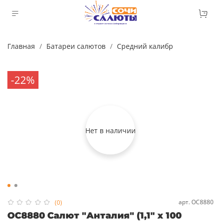
Главная
Батареи салютов
Средний калибр
-22%
Нет в наличии
арт.
ОС8880
(0)
ОС8880 Салют "Анталия" (1,1" х 100