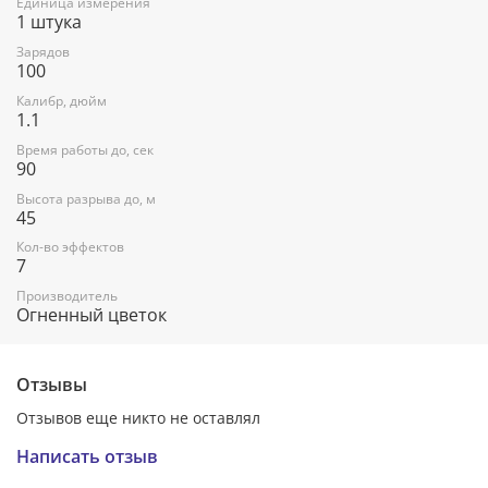
Единица измерения
синих огней.
1 штука
6. Золотых форсов и красных мерцающих огней.
7. Золотых трещащих форсов (залпы).
Зарядов
100
Калибр, дюйм
1.1
Время работы до, сек
90
Высота разрыва до, м
45
Кол-во эффектов
7
Производитель
Огненный цветок
Отзывы
Отзывов еще никто не оставлял
Написать отзыв